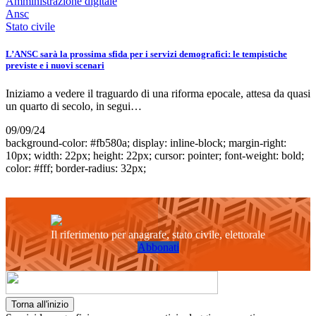
Amministrazione digitale
Ansc
Stato civile
L’ANSC sarà la prossima sfida per i servizi demografici: le tempistiche
previste e i nuovi scenari
Iniziamo a vedere il traguardo di una riforma epocale, attesa da quasi
un quarto di secolo, in segui…
09/09/24
background-color: #fb580a; display: inline-block; margin-right:
10px; width: 22px; height: 22px; cursor: pointer; font-weight: bold;
color: #fff; border-radius: 32px;
Il riferimento per anagrafe, stato civile, elettorale
Abbonati
Torna all'inizio