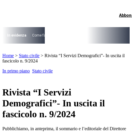
Vai
al
contenuto
Abbon
I più cercati
Lorem ipsum dolor sit amet consectetur
Lorem ipsum dolor sit amet consectetur
In evidenza
Come fare per …
La cittadinanza dopo la legge 74/2025
I
I più cercati
Home
>
Stato civile
>
Rivista “I Servizi Demografici”- In uscita il
Lorem ipsum dolor sit amet consectetur
fascicolo n. 9/2024
Lorem ipsum dolor sit amet consectetur
In primo piano
Stato civile
Rivista “I Servizi
Demografici”- In uscita il
fascicolo n. 9/2024
Pubblichiamo, in anteprima, il sommario e l’editoriale del Direttore