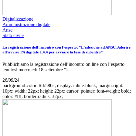
Digitalizzazione
Amministrazione digitale
Ansc
Stato civile
La registrazione dell’incontro con l’esperto: “L’adesione ad ANSC. Aderire
all’avviso PA digitale 1.4.4 per avviare la fase di subentro”
Pubblichiamo la registrazione dell’incontro on line con l’esperto
tenutosi mercoledì 18 settembre “L…
26/09/24
background-color: #fb580a; display: inline-block; margin-right:
10px; width: 22px; height: 22px; cursor: pointer; font-weight: bold;
color: #fff; border-radius: 32px;