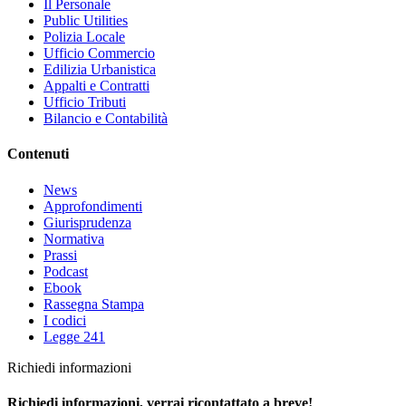
Il Personale
Public Utilities
Polizia Locale
Ufficio Commercio
Edilizia Urbanistica
Appalti e Contratti
Ufficio Tributi
Bilancio e Contabilità
Contenuti
News
Approfondimenti
Giurisprudenza
Normativa
Prassi
Podcast
Ebook
Rassegna Stampa
I codici
Legge 241
Richiedi informazioni
Richiedi informazioni, verrai ricontattato a breve!