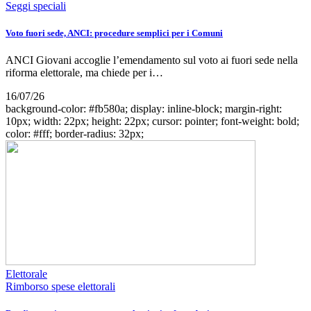
Seggi speciali
Voto fuori sede, ANCI: procedure semplici per i Comuni
ANCI Giovani accoglie l’emendamento sul voto ai fuori sede nella
riforma elettorale, ma chiede per i…
16/07/26
background-color: #fb580a; display: inline-block; margin-right:
10px; width: 22px; height: 22px; cursor: pointer; font-weight: bold;
color: #fff; border-radius: 32px;
Elettorale
Rimborso spese elettorali