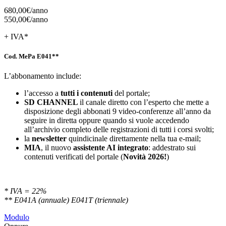
680,00€/
anno
550,00€/
anno
+ IVA*
Cod. MePa E041**
L’abbonamento include:
l’accesso a
tutti i contenuti
del portale;
SD
CHANNEL
il canale diretto con l’esperto che mette a
disposizione degli abbonati 9 video-conferenze all’anno da
seguire in diretta oppure quando si vuole accedendo
all’archivio completo delle registrazioni di tutti i corsi svolti;
la
newsletter
quindicinale direttamente nella tua e-mail;
MIA
, il nuovo
assistente AI integrato
: addestrato sui
contenuti verificati del portale (
Novità 2026!
)
* IVA = 22%
** E041A (annuale) E041T (triennale)
Modulo