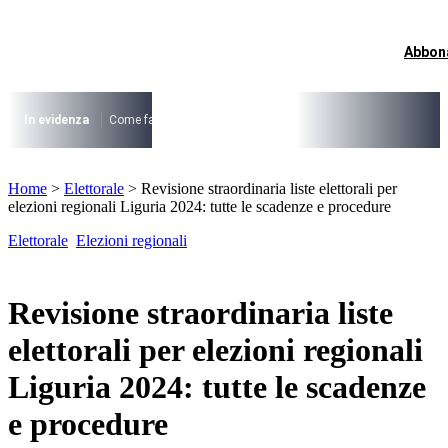
Vai
al
contenuto
Abbon
I più cercati
Lorem ipsum dolor sit amet consectetur
Lorem ipsum dolor sit amet consectetur
In evidenza
Come fare per …
La cittadinanza dopo la legge 74/2025
I
I più cercati
Home
>
Elettorale
>
Revisione straordinaria liste elettorali per
Lorem ipsum dolor sit amet consectetur
elezioni regionali Liguria 2024: tutte le scadenze e procedure
Lorem ipsum dolor sit amet consectetur
Elettorale
Elezioni regionali
Revisione straordinaria liste
elettorali per elezioni regionali
Liguria 2024: tutte le scadenze
e procedure