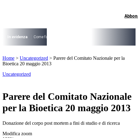
Vai
al
contenuto
Abbon
I più cercati
Lorem ipsum dolor sit amet consectetur
Lorem ipsum dolor sit amet consectetur
In evidenza
Come fare per …
La cittadinanza dopo la legge 74/2025
I
I più cercati
Home
>
Uncategorized
>
Parere del Comitato Nazionale per la
Lorem ipsum dolor sit amet consectetur
Bioetica 20 maggio 2013
Lorem ipsum dolor sit amet consectetur
Uncategorized
Parere del Comitato Nazionale
per la Bioetica 20 maggio 2013
Donazione del corpo post mortem a fini di studio e di ricerca
Modifica zoom