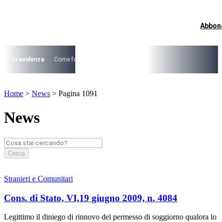
Vai
al
contenuto
Abbon
I più cercati
Lorem ipsum dolor sit amet consectetur
Lorem ipsum dolor sit amet consectetur
In evidenza
Come fare per …
La cittadinanza dopo la legge 74/2025
I
I più cercati
Home
>
News
>
Pagina 1091
Lorem ipsum dolor sit amet consectetur
Lorem ipsum dolor sit amet consectetur
News
Cerca
Stranieri e Comunitari
Cons. di Stato, VI,19 giugno 2009, n. 4084
Legittimo il diniego di rinnovo del permesso di soggiorno qualora lo