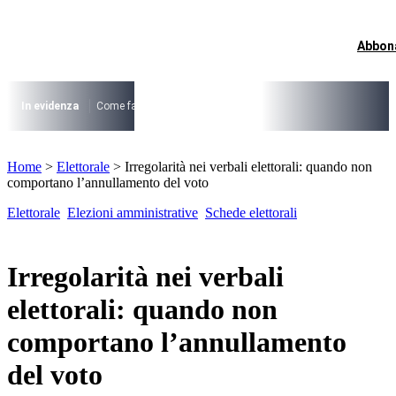
Vai
al
contenuto
Abbon
I più cercati
Lorem ipsum dolor sit amet consectetur
Lorem ipsum dolor sit amet consectetur
In evidenza
Come fare per …
La cittadinanza dopo la legge 74/2025
I
I più cercati
Home
>
Elettorale
>
Irregolarità nei verbali elettorali: quando non
Lorem ipsum dolor sit amet consectetur
comportano l’annullamento del voto
Lorem ipsum dolor sit amet consectetur
Elettorale
Elezioni amministrative
Schede elettorali
Irregolarità nei verbali
elettorali: quando non
comportano l’annullamento
del voto