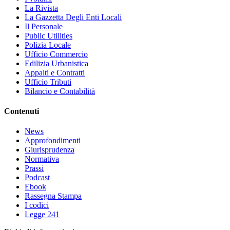
La Rivista
La Gazzetta Degli Enti Locali
Il Personale
Public Utilities
Polizia Locale
Ufficio Commercio
Edilizia Urbanistica
Appalti e Contratti
Ufficio Tributi
Bilancio e Contabilità
Contenuti
News
Approfondimenti
Giurisprudenza
Normativa
Prassi
Podcast
Ebook
Rassegna Stampa
I codici
Legge 241