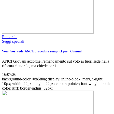
Elettorale
Seggi speciali
Voto fuori sede, ANCI: procedure semplici per i Comuni
ANCI Giovani accoglie l’emendamento sul voto ai fuori sede nella
riforma elettorale, ma chiede per i…
16/07/26
background-color: #fb580a; display: inline-block; margin-right:
10px; width: 22px; height: 22px; cursor: pointer; font-weight: bold;
color: #fff; border-radius: 32px;