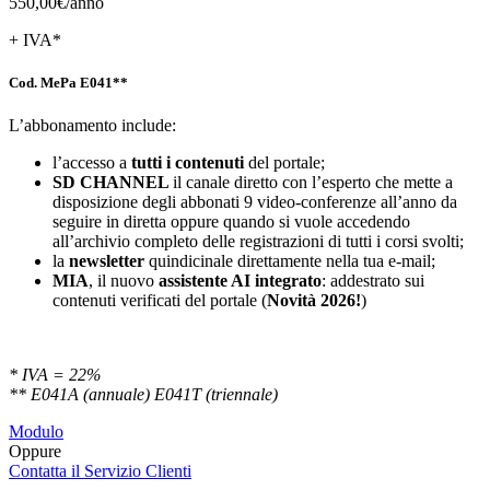
550,00€/
anno
+ IVA*
Cod. MePa E041**
L’abbonamento include:
l’accesso a
tutti i contenuti
del portale;
SD
CHANNEL
il canale diretto con l’esperto che mette a
disposizione degli abbonati 9 video-conferenze all’anno da
seguire in diretta oppure quando si vuole accedendo
all’archivio completo delle registrazioni di tutti i corsi svolti;
la
newsletter
quindicinale direttamente nella tua e-mail;
MIA
, il nuovo
assistente AI integrato
: addestrato sui
contenuti verificati del portale (
Novità 2026!
)
* IVA = 22%
** E041A (annuale) E041T (triennale)
Modulo
Oppure
Contatta il Servizio Clienti