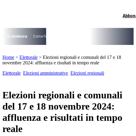
Vai
al
contenuto
Abbon
I più cercati
Lorem ipsum dolor sit amet consectetur
Lorem ipsum dolor sit amet consectetur
In evidenza
Come fare per …
La cittadinanza dopo la legge 74/2025
I
I più cercati
Home
>
Elettorale
>
Elezioni regionali e comunali del 17 e 18
Lorem ipsum dolor sit amet consectetur
novembre 2024: affluenza e risultati in tempo reale
Lorem ipsum dolor sit amet consectetur
Elettorale
Elezioni amministrative
Elezioni regionali
Elezioni regionali e comunali
del 17 e 18 novembre 2024:
affluenza e risultati in tempo
reale