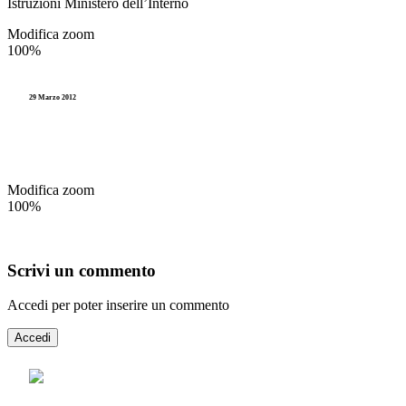
Istruzioni Ministero dell’Interno
Accesso agli atti e Privacy
Stranieri e Comunitari
I
Modifica zoom
Personale
100%
Documentazione amministr
L
Enti locali
Statistica e Leva
29 Marzo 2012
Amministrazione digitale
Accesso agli atti e Privacy
Modifica zoom
Personale
100%
Enti locali
Scrivi un commento
Accedi per poter inserire un commento
Accedi