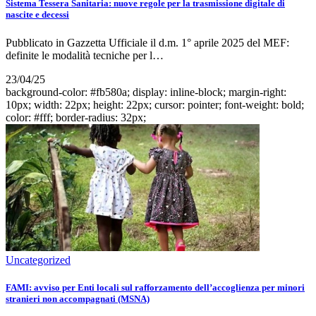
Sistema Tessera Sanitaria: nuove regole per la trasmissione digitale di
nascite e decessi
Pubblicato in Gazzetta Ufficiale il d.m. 1° aprile 2025 del MEF:
definite le modalità tecniche per l…
23/04/25
background-color: #fb580a; display: inline-block; margin-right:
10px; width: 22px; height: 22px; cursor: pointer; font-weight: bold;
color: #fff; border-radius: 32px;
Uncategorized
FAMI: avviso per Enti locali sul rafforzamento dell’accoglienza per minori
stranieri non accompagnati (MSNA)