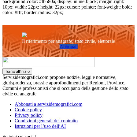
background-color: #fb580a; display: inline-block; margin-right:
10px; width: 22px; height: 22px; cursor: pointer; font-weight: bold;
color: #fff; border-radius: 32px;
Il riferimento per anagrafe, stato civile, elettorale
Abbonati
Torna all'inizio
Servizidemografici.com propone notizie, leggi e normative,
giurisprudenza, prassi e approfondimenti per Regioni, Province,
Comuni e professionisti che si occupano della gestione dello stato
civile ed anagrafe
Abbonati a servizidemografici.com
Cookie policy
Privacy policy
Condizioni generali del contratto
Istruzioni per l’uso dell’AI
Seguici sui social