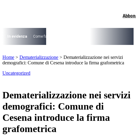
Vai
al
contenuto
Abbon
I più cercati
Lorem ipsum dolor sit amet consectetur
Lorem ipsum dolor sit amet consectetur
In evidenza
Come fare per …
La cittadinanza dopo la legge 74/2025
I
I più cercati
Home
>
Dematerializzazione
>
Dematerializzazione nei servizi
Lorem ipsum dolor sit amet consectetur
demografici: Comune di Cesena introduce la firma grafometrica
Lorem ipsum dolor sit amet consectetur
Uncategorized
Dematerializzazione nei servizi
demografici: Comune di
Cesena introduce la firma
grafometrica