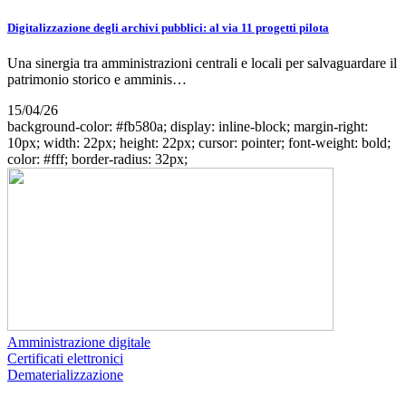
Digitalizzazione degli archivi pubblici: al via 11 progetti pilota
Una sinergia tra amministrazioni centrali e locali per salvaguardare il
patrimonio storico e amminis…
15/04/26
background-color: #fb580a; display: inline-block; margin-right:
10px; width: 22px; height: 22px; cursor: pointer; font-weight: bold;
color: #fff; border-radius: 32px;
Amministrazione digitale
Certificati elettronici
Dematerializzazione