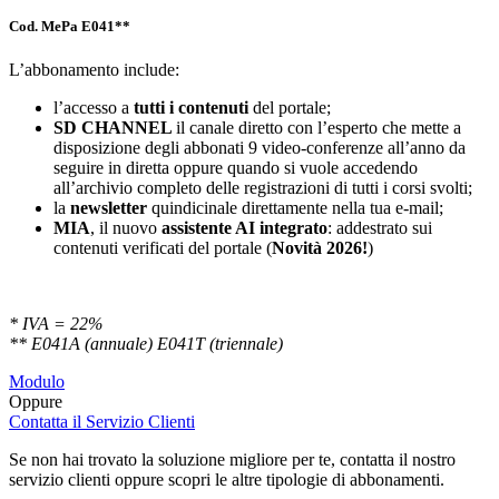
Cod. MePa E041**
L’abbonamento include:
l’accesso a
tutti i contenuti
del portale;
SD
CHANNEL
il canale diretto con l’esperto che mette a
disposizione degli abbonati 9 video-conferenze all’anno da
seguire in diretta oppure quando si vuole accedendo
all’archivio completo delle registrazioni di tutti i corsi svolti;
la
newsletter
quindicinale direttamente nella tua e-mail;
MIA
, il nuovo
assistente AI integrato
: addestrato sui
contenuti verificati del portale (
Novità 2026!
)
* IVA = 22%
** E041A (annuale) E041T (triennale)
Modulo
Oppure
Contatta il Servizio Clienti
Se non hai trovato la soluzione migliore per te, contatta il nostro
servizio clienti oppure scopri le altre tipologie di abbonamenti.