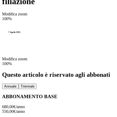
filiazione
Accesso agli atti e Privacy
Elettorale
P
Personale
Modifica zoom
Stranieri e Comunitari
I
100%
Enti locali
Documentazione amministr
L
7 Aprile 2015
Statistica e Leva
Amministrazione digitale
Modifica zoom
Accesso agli atti e Privacy
100%
Personale
Questo articolo è riservato agli abbonati
Enti locali
Annuale
Triennale
ABBONAMENTO BASE
680,00€/
anno
550,00€/
anno