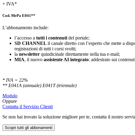
+ IVA*
Cod. MePa E041**
L’abbonamento include:
l’accesso a
tutti i contenuti
del portale;
SD
CHANNEL
il canale diretto con l’esperto che mette a di
registrazioni di tutti i corsi svolti;
la
newsletter
quindicinale direttamente nella tua e-mail;
MIA
, il nuovo
assistente AI integrato
: addestrato sui contenuti
* IVA = 22%
** E041A (annuale) E041T (triennale)
Modulo
Oppure
Contatta il Servizio Clienti
Se non hai trovato la soluzione migliore per te, contatta il nostro servi
Scopri tutti gli abbonamenti