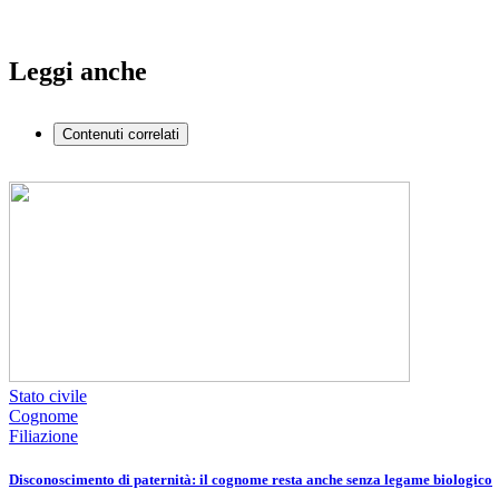
Leggi anche
Contenuti correlati
Stato civile
Cognome
Filiazione
Disconoscimento di paternità: il cognome resta anche senza legame biologico