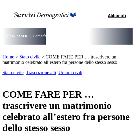
Vai
al
contenuto
Abbonati
I più cercati
Lorem ipsum dolor sit amet consectetur
Lorem ipsum dolor sit amet consectetur
In evidenza
Come fare per …
La cittadinanza dopo la legge 74/2025
I
I più cercati
Home
>
Stato civile
>
COME FARE PER … trascrivere un
Lorem ipsum dolor sit amet consectetur
matrimonio celebrato all’estero fra persone dello stesso sesso
Lorem ipsum dolor sit amet consectetur
Stato civile
Trascrizione atti
Unioni civili
COME FARE PER …
trascrivere un matrimonio
celebrato all’estero fra persone
dello stesso sesso