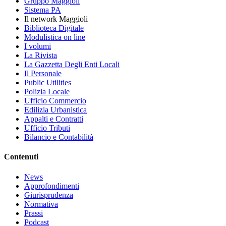
Gruppo Maggioli
Sistema PA
Il network Maggioli
Biblioteca Digitale
Modulistica on line
I volumi
La Rivista
La Gazzetta Degli Enti Locali
Il Personale
Public Utilities
Polizia Locale
Ufficio Commercio
Edilizia Urbanistica
Appalti e Contratti
Ufficio Tributi
Bilancio e Contabilità
Contenuti
News
Approfondimenti
Giurisprudenza
Normativa
Prassi
Podcast