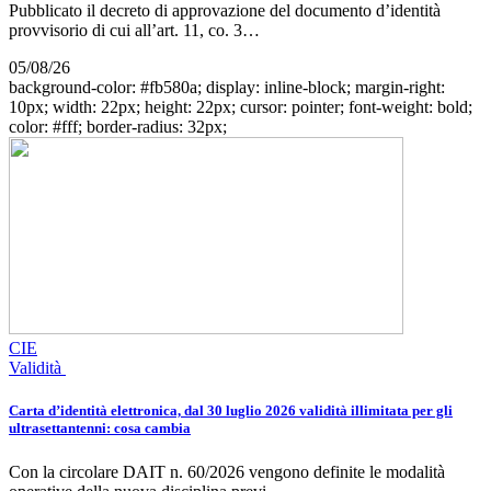
Pubblicato il decreto di approvazione del documento d’identità
provvisorio di cui all’art. 11, co. 3…
05/08/26
background-color: #fb580a; display: inline-block; margin-right:
10px; width: 22px; height: 22px; cursor: pointer; font-weight: bold;
color: #fff; border-radius: 32px;
CIE
Validità
Carta d’identità elettronica, dal 30 luglio 2026 validità illimitata per gli
ultrasettantenni: cosa cambia
Con la circolare DAIT n. 60/2026 vengono definite le modalità