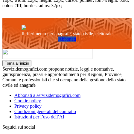
10px; width: 22px; height: 22px; cursor: pointer; font-weight: bold;
color: #fff; border-radius: 32px;
Il riferimento per anagrafe, stato civile, elettorale
Abbonati
Torna all'inizio
Servizidemografici.com propone notizie, leggi e normative,
giurisprudenza, prassi e approfondimenti per Regioni, Province,
Comuni e professionisti che si occupano della gestione dello stato
civile ed anagrafe
Abbonati a servizidemografici.com
Cookie policy
Privacy policy
Condizioni generali del contratto
Istruzioni per l’uso dell’AI
Seguici sui social