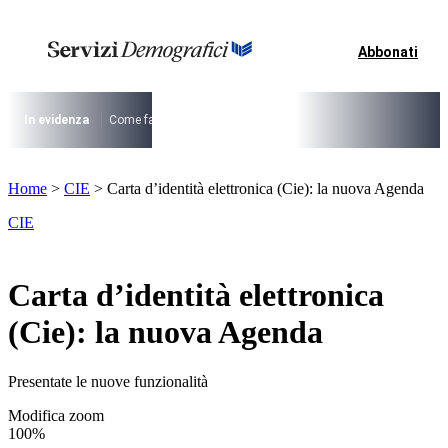
Vai
al
contenuto
Abbonati
I più cercati
Lorem ipsum dolor sit amet consectetur
Lorem ipsum dolor sit amet consectetur
In evidenza
Come fare per …
La cittadinanza dopo la legge 74/2025
I
I più cercati
Home
>
CIE
>
Carta d’identità elettronica (Cie): la nuova Agenda
Lorem ipsum dolor sit amet consectetur
Lorem ipsum dolor sit amet consectetur
CIE
Carta d’identità elettronica
(Cie): la nuova Agenda
Presentate le nuove funzionalità
Modifica zoom
100%