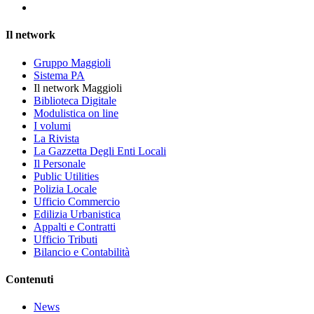
Il network
Gruppo Maggioli
Sistema PA
Il network Maggioli
Biblioteca Digitale
Modulistica on line
I volumi
La Rivista
La Gazzetta Degli Enti Locali
Il Personale
Public Utilities
Polizia Locale
Ufficio Commercio
Edilizia Urbanistica
Appalti e Contratti
Ufficio Tributi
Bilancio e Contabilità
Contenuti
News