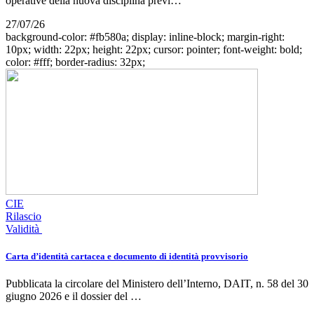
operative della nuova disciplina previ…
27/07/26
background-color: #fb580a; display: inline-block; margin-right:
10px; width: 22px; height: 22px; cursor: pointer; font-weight: bold;
color: #fff; border-radius: 32px;
CIE
Rilascio
Validità
Carta d’identità cartacea e documento di identità provvisorio
Pubblicata la circolare del Ministero dell’Interno, DAIT, n. 58 del 30
giugno 2026 e il dossier del …