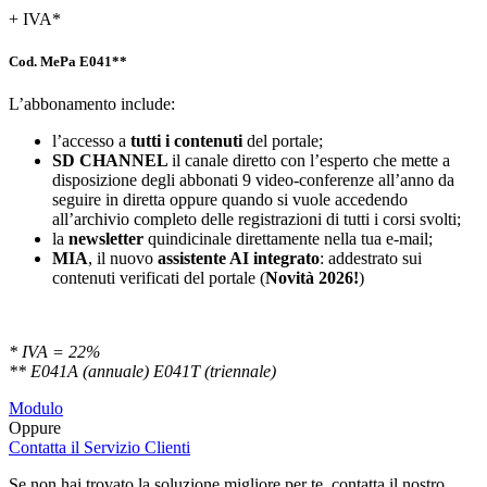
+ IVA*
Cod. MePa E041**
L’abbonamento include:
l’accesso a
tutti i contenuti
del portale;
SD
CHANNEL
il canale diretto con l’esperto che mette a
disposizione degli abbonati 9 video-conferenze all’anno da
seguire in diretta oppure quando si vuole accedendo
all’archivio completo delle registrazioni di tutti i corsi svolti;
la
newsletter
quindicinale direttamente nella tua e-mail;
MIA
, il nuovo
assistente AI integrato
: addestrato sui
contenuti verificati del portale (
Novità 2026!
)
* IVA = 22%
** E041A (annuale) E041T (triennale)
Modulo
Oppure
Contatta il Servizio Clienti
Se non hai trovato la soluzione migliore per te, contatta il nostro