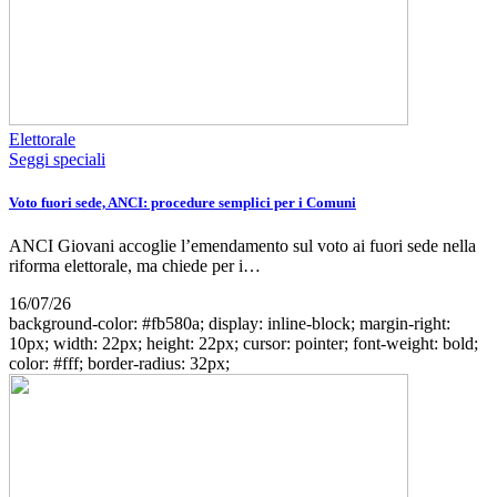
Elettorale
Seggi speciali
Voto fuori sede, ANCI: procedure semplici per i Comuni
ANCI Giovani accoglie l’emendamento sul voto ai fuori sede nella
riforma elettorale, ma chiede per i…
16/07/26
background-color: #fb580a; display: inline-block; margin-right:
10px; width: 22px; height: 22px; cursor: pointer; font-weight: bold;
color: #fff; border-radius: 32px;