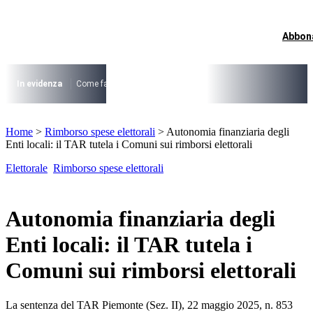
Vai
al
contenuto
Abbon
I più cercati
Lorem ipsum dolor sit amet consectetur
Lorem ipsum dolor sit amet consectetur
In evidenza
Come fare per …
La cittadinanza dopo la legge 74/2025
I
I più cercati
Home
>
Rimborso spese elettorali
>
Autonomia finanziaria degli
Lorem ipsum dolor sit amet consectetur
Enti locali: il TAR tutela i Comuni sui rimborsi elettorali
Lorem ipsum dolor sit amet consectetur
Elettorale
Rimborso spese elettorali
Autonomia finanziaria degli
Enti locali: il TAR tutela i
Comuni sui rimborsi elettorali
La sentenza del TAR Piemonte (Sez. II), 22 maggio 2025, n. 853