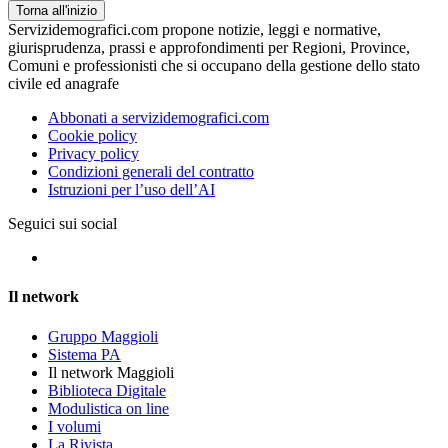
Torna all'inizio
Servizidemografici.com propone notizie, leggi e normative,
giurisprudenza, prassi e approfondimenti per Regioni, Province,
Comuni e professionisti che si occupano della gestione dello stato
civile ed anagrafe
Abbonati a servizidemografici.com
Cookie policy
Privacy policy
Condizioni generali del contratto
Istruzioni per l’uso dell’AI
Seguici sui social
Il network
Gruppo Maggioli
Sistema PA
Il network Maggioli
Biblioteca Digitale
Modulistica on line
I volumi
La Rivista