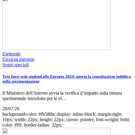
Elettorale
Elezioni europee
Seggi speciali
Voto fuori sede studenti alle Europee 2024: aperta la consultazione pubblica
sulla sperimentazione
Il Ministero dell’Interno avvia la verifica d’impatto sulla misura
sperimentale introdotta per le el…
28/07/26
background-color: #fb580a; display: inline-block; margin-right:
10px; width: 22px; height: 22px; cursor: pointer; font-weight: bold;
color: #fff; border-radius: 32px;