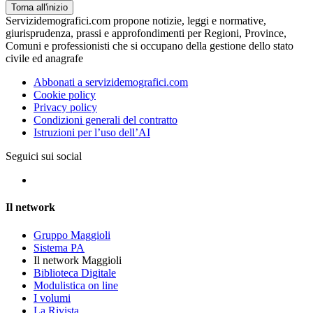
Torna all'inizio
Servizidemografici.com propone notizie, leggi e normative,
giurisprudenza, prassi e approfondimenti per Regioni, Province,
Comuni e professionisti che si occupano della gestione dello stato
civile ed anagrafe
Abbonati a servizidemografici.com
Cookie policy
Privacy policy
Condizioni generali del contratto
Istruzioni per l’uso dell’AI
Seguici sui social
Il network
Gruppo Maggioli
Sistema PA
Il network Maggioli
Biblioteca Digitale
Modulistica on line
I volumi
La Rivista