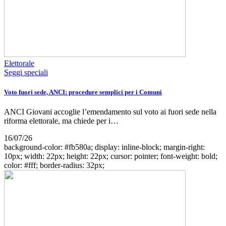
Elettorale
Seggi speciali
Voto fuori sede, ANCI: procedure semplici per i Comuni
ANCI Giovani accoglie l’emendamento sul voto ai fuori sede nella
riforma elettorale, ma chiede per i…
16/07/26
background-color: #fb580a; display: inline-block; margin-right:
10px; width: 22px; height: 22px; cursor: pointer; font-weight: bold;
color: #fff; border-radius: 32px;