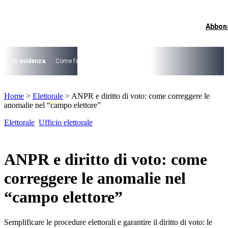
Vai
al
contenuto
Abbon
I più cercati
Lorem ipsum dolor sit amet consectetur
Lorem ipsum dolor sit amet consectetur
In evidenza
Come fare per …
La cittadinanza dopo la legge 74/2025
I
I più cercati
Home
>
Elettorale
>
ANPR e diritto di voto: come correggere le
Lorem ipsum dolor sit amet consectetur
anomalie nel “campo elettore”
Lorem ipsum dolor sit amet consectetur
Elettorale
Ufficio elettorale
ANPR e diritto di voto: come
correggere le anomalie nel
“campo elettore”
Semplificare le procedure elettorali e garantire il diritto di voto: le