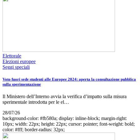
Elettorale
Elezioni europee
Seggi speciali
Voto fuori sede studenti alle Europee 2024: aperta la consultazione pubblica
sulla sperimentazione
Il Ministero dell’Interno avvia la verifica d’impatto sulla misura
sperimentale introdotta per le el…
28/07/26
background-color: #fb580a; display: inline-block; margin-right:
10px; width: 22px; height: 22px; cursor: pointer; font-weight: bold;
color: #fff; border-radius: 32px;