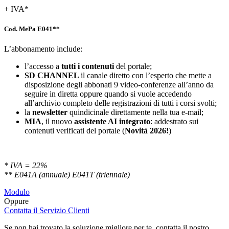
+ IVA*
Cod. MePa E041**
L’abbonamento include:
l’accesso a
tutti i contenuti
del portale;
SD
CHANNEL
il canale diretto con l’esperto che mette a
disposizione degli abbonati 9 video-conferenze all’anno da
seguire in diretta oppure quando si vuole accedendo
all’archivio completo delle registrazioni di tutti i corsi svolti;
la
newsletter
quindicinale direttamente nella tua e-mail;
MIA
, il nuovo
assistente AI integrato
: addestrato sui
contenuti verificati del portale (
Novità 2026!
)
* IVA = 22%
** E041A (annuale) E041T (triennale)
Modulo
Oppure
Contatta il Servizio Clienti
Se non hai trovato la soluzione migliore per te, contatta il nostro