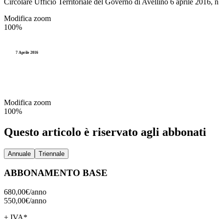
Circolare Ufficio Territoriale del Governo di Avellino 6 aprile 2016, n
Accesso agli atti e Privacy
Stranieri e Comunitari
I
Modifica zoom
Personale
100%
Documentazione amministr
L
Enti locali
Statistica e Leva
7 Aprile 2016
Amministrazione digitale
Accesso agli atti e Privacy
Modifica zoom
Personale
100%
Enti locali
Questo articolo è riservato agli abbonati
Annuale
Triennale
ABBONAMENTO BASE
680,00€/
anno
550,00€/
anno
+ IVA*