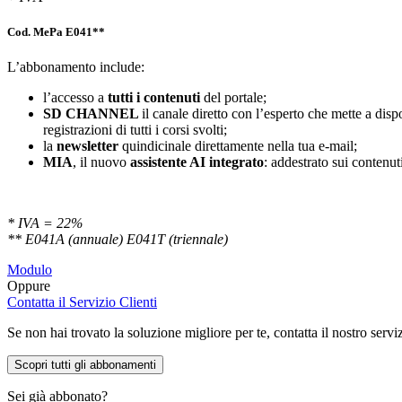
Cod. MePa E041**
L’abbonamento include:
l’accesso a
tutti i contenuti
del portale;
SD
CHANNEL
il canale diretto con l’esperto che mette a di
registrazioni di tutti i corsi svolti;
la
newsletter
quindicinale direttamente nella tua e-mail;
MIA
, il nuovo
assistente AI integrato
: addestrato sui contenuti
* IVA = 22%
** E041A (annuale) E041T (triennale)
Modulo
Oppure
Contatta il Servizio Clienti
Se non hai trovato la soluzione migliore per te, contatta il nostro servi
Scopri tutti gli abbonamenti
Sei già abbonato?