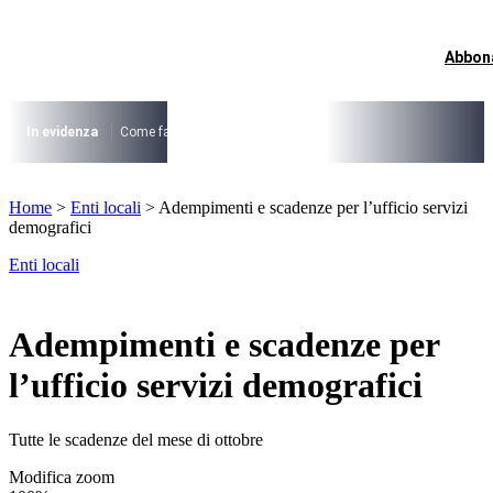
Vai
al
contenuto
Abbon
I più cercati
Lorem ipsum dolor sit amet consectetur
Lorem ipsum dolor sit amet consectetur
In evidenza
Come fare per …
La cittadinanza dopo la legge 74/2025
I
I più cercati
Home
>
Enti locali
>
Adempimenti e scadenze per l’ufficio servizi
Lorem ipsum dolor sit amet consectetur
demografici
Lorem ipsum dolor sit amet consectetur
Enti locali
Adempimenti e scadenze per
l’ufficio servizi demografici
Tutte le scadenze del mese di ottobre
Modifica zoom