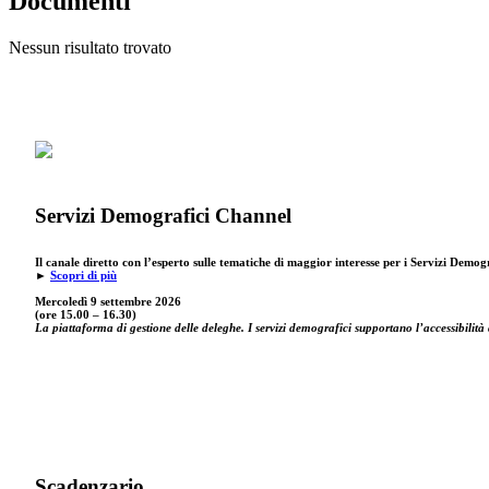
Documenti
Accesso agli atti e Privacy
Stranieri e Comunitari
I
Nessun risultato trovato
Personale
Documentazione amministr
L
Enti locali
Statistica e Leva
Amministrazione digitale
Accesso agli atti e Privacy
Servizi Demografici Channel
Personale
Il canale diretto con l’esperto sulle tematiche di maggior interesse per i Servizi Demog
►
Scopri di più
Enti locali
Mercoledì 9 settembre
2026
(ore 15.00 – 16.30)
La piattaforma di gestione delle deleghe. I servizi demografici supportano l’accessibilità 
Scadenzario